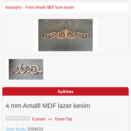
Anasayfa
4 mm Amalfi MDF lazer kesim
»
Açıklama
Yorumlar (0)
4 mm Amalfi MDF lazer kesim
0 yorum
>>
Yorum Yap
Ürün Kodu:
DSN033