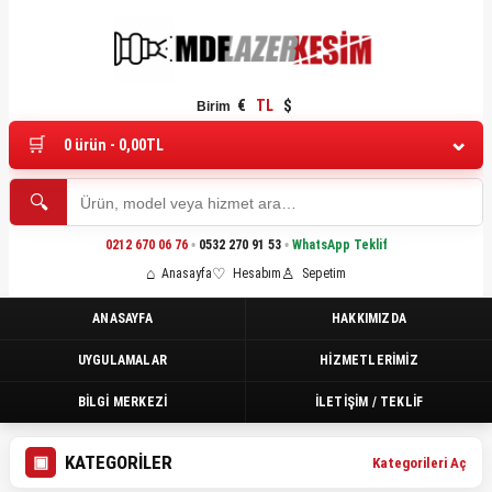
€
TL
$
Birim
0 ürün - 0,00TL
0212 670 06 76
•
0532 270 91 53
•
WhatsApp Teklif
Anasayfa
Hesabım
Sepetim
ANASAYFA
HAKKIMIZDA
UYGULAMALAR
HIZMETLERIMIZ
BILGI MERKEZI
İLETIŞIM / TEKLIF
KATEGORILER